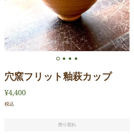
穴窯フリット釉萩カップ
通
販
¥4,400
常
売
税込
価
価
格
格
売り切れ