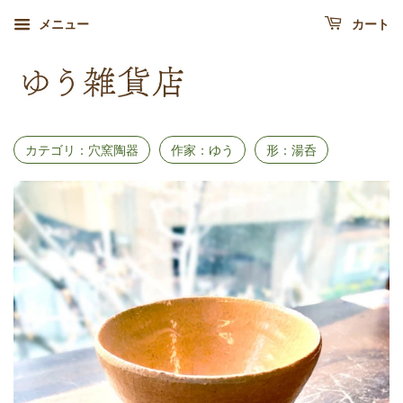
メニュー
カート
カテゴリ：穴窯陶器
作家：ゆう
形：湯呑