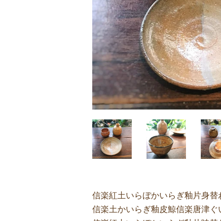
信楽紅土いらぼかいらぎ釉片身替
信楽土かいらぎ釉皮鯨信楽唐津ぐ