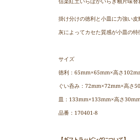
信楽紅土いらぼかいらぎ釉片味替
掛け分けの徳利と小皿に力強い皮
灰によってカセた質感が小皿の特
サイズ
徳利：65mm×65mm×高さ102
ぐい呑み：72
mm×72mm×高さ
皿：133mm×133mm×高さ30
品番：170401-8
【ギフトラッピングについて】