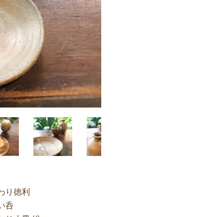
わり徳利
い呑