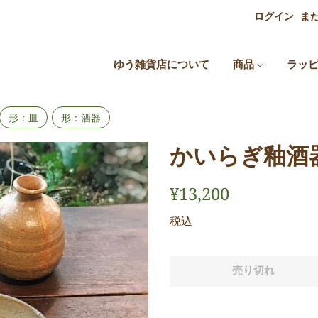
ログイン
ま
ゆう雑貨店について
商品
ラッ
形：皿
形：酒器
かいらぎ釉酒器
通
販
¥13,200
常
売
税込
価
価
格
格
売り切れ