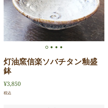
灯油窯信楽ソバチタン釉盛
鉢
通
販
¥3,850
常
売
税込
価
価
格
格